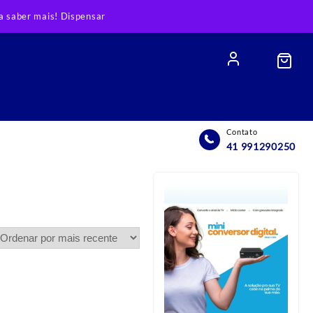
 saber mais!
Dispensar
Contato
41 991290250