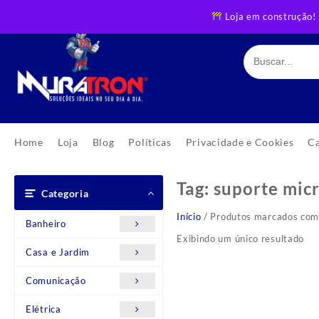
Skip
Loja em construção!
to
content
Home
Loja
Blog
Políticas
Privacidade e Cookies
C
Tag:
suporte mic
Categoria
Início
/ Produtos marcados com 
Banheiro
Exibindo um único resultado
Casa e Jardim
Comunicação
Elétrica