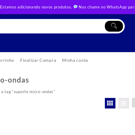
 Estamos adicionando novos produtos.
Nos chame no WhatsApp para
arrinho
Finalizar Compra
Minha conta
ro-ondas
a tag “suporte micro-ondas”