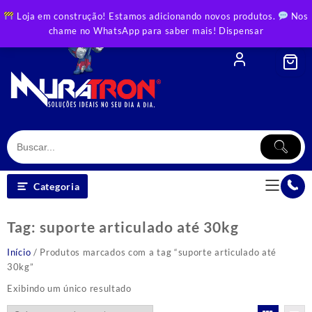
Skip
Loja em construção! Estamos adicionando novos produtos.
Nos
to
chame no WhatsApp para saber mais!
Dispensar
content
Categoria
Tag:
suporte articulado até 30kg
Início
/ Produtos marcados com a tag “suporte articulado até
30kg”
Exibindo um único resultado