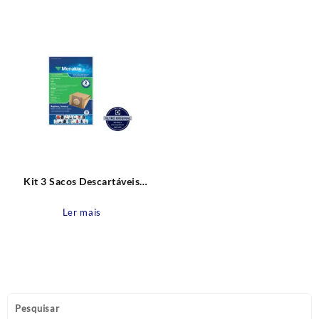
Kit 3 Sacos Descartáveis
Menalux para Aspirador de Pó
(SIM01) Descartável Original
Ler mais
Electrolux
Pesquisar