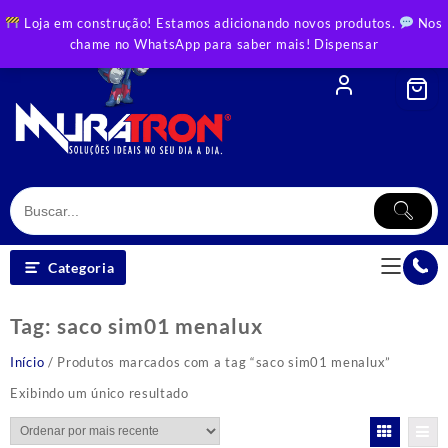
Skip
Loja em construção! Estamos adicionando novos produtos.
Nos
to
chame no WhatsApp para saber mais!
Dispensar
content
Categoria
Tag:
saco sim01 menalux
Início
/ Produtos marcados com a tag “saco sim01 menalux”
Exibindo um único resultado