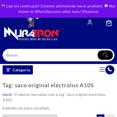
Skip
Loja em construção! Estamos adicionando novos produtos.
Nos
to
chame no WhatsApp para saber mais!
Dispensar
content
Categoria
Tag:
saco original electrolux A10S
Início
/ Produtos marcados com a tag “saco original electrolux
A10S”
Exibindo um único resultado