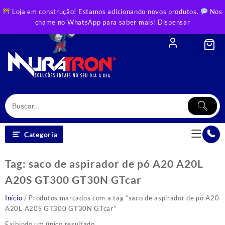
Skip
Loja em construção! Estamos adicionando novos produtos.
Nos
to
chame no WhatsApp para saber mais!
Dispensar
content
Categoria
Tag:
saco de aspirador de pó A20 A20L
A20S GT300 GT30N GTcar
Início
/ Produtos marcados com a tag “saco de aspirador de pó A20
A20L A20S GT300 GT30N GTcar”
Exibindo um único resultado