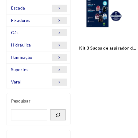
Escada
Fixadores
Gás
Hidráulica
Kit 3 Sacos de aspirador de
pó SBEON Descartável
Iluminação
Original Electrolux
Suportes
Varal
Pesquisar