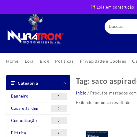
Skip
Loja em construção!
to
content
Home
Loja
Blog
Políticas
Privacidade e Cookies
C
Tag:
saco aspira
Categoria
Início
/ Produtos marcados com 
Banheiro
Exibindo um único resultado
Casa e Jardim
Comunicação
Elétrica