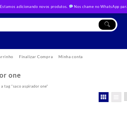
 Estamos adicionando novos produtos.
Nos chame no WhatsApp para
arrinho
Finalizar Compra
Minha conta
dor one
a tag “saco aspirador one”