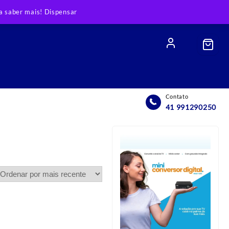
 saber mais!
Dispensar
Contato
41 991290250