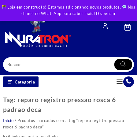
Skip
Loja em construção! Estamos adicionando novos produtos.
Nos
to
chame no WhatsApp para saber mais!
Dispensar
content
Categoria
Tag:
reparo registro pressao rosca 6
padrao deca
Início
/ Produtos marcados com a tag “reparo registro pressao
rosca 6 padrao deca”
Exibindo um único resultado