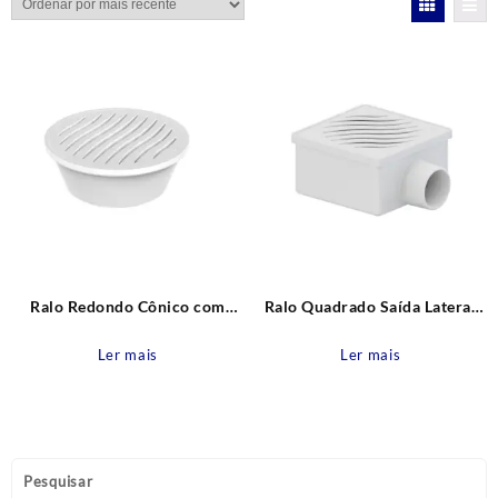
mais
recente
Ralo Redondo Cônico com
Ralo Quadrado Saída Lateral
Grelha Branca 100 mm Tigre
com Grelha Quadrada Branca
100 mm x 53 mm x 40 mm
Ler mais
Ler mais
Tigre
Pesquisar