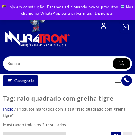
Skip
Loja em construção! Estamos adicionando novos produtos.
Nos
to
chame no WhatsApp para saber mais!
Dispensar
content
Categoria
Tag:
ralo quadrado com grelha tigre
Início
/ Produtos marcados com a tag “ralo quadrado com grelha
tigre”
Classificado
Mostrando todos os 2 resultados
por