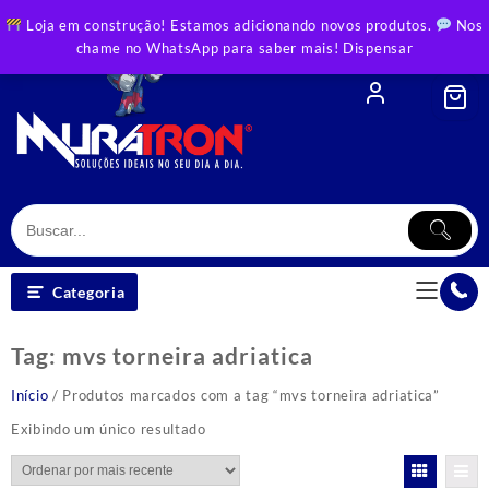
Skip
Loja em construção! Estamos adicionando novos produtos.
Nos
to
chame no WhatsApp para saber mais!
Dispensar
content
Categoria
Tag:
mvs torneira adriatica
Início
/ Produtos marcados com a tag “mvs torneira adriatica”
Exibindo um único resultado