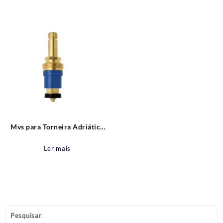
Mvs para Torneira Adriática
Rosca nr. 07 Estria Deca e
Similares Blukit
Ler mais
Pesquisar