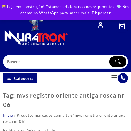
Skip
Loja em construção! Estamos adicionando novos produtos.
Nos
to
chame no WhatsApp para saber mais!
Dispensar
content
Categoria
Tag:
mvs registro oriente antiga rosca nr
06
Início
/ Produtos marcados com a tag “mvs registro oriente antiga
rosca nr 06”
Exibindo um único resultado