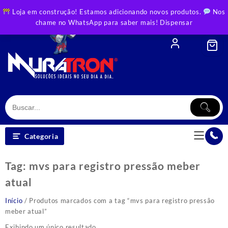
Skip
Loja em construção! Estamos adicionando novos produtos.
Nos
to
chame no WhatsApp para saber mais!
Dispensar
content
Categoria
Tag:
mvs para registro pressão meber
atual
Início
/ Produtos marcados com a tag “mvs para registro pressão
meber atual”
Exibindo um único resultado