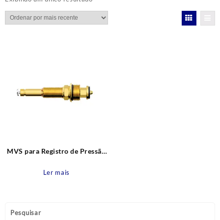
MVS para Registro de Pressão
Meber – 1/2″ e 3/4″ – Rosca N.
43 – Mod. Atual Censi
Ler mais
Pesquisar