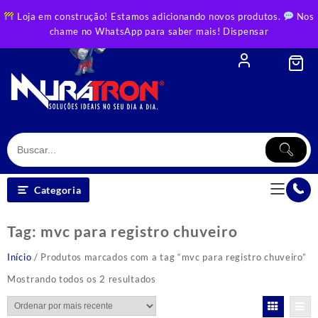
Skip
Loja em construção! Estamos adicionando novos produtos.
Nos
to
chame no WhatsApp para saber mais!
Dispensar
content
Categoria
Tag:
mvc para registro chuveiro
Início
/ Produtos marcados com a tag “mvc para registro chuveiro”
Classificado
Mostrando todos os 2 resultados
por
mais