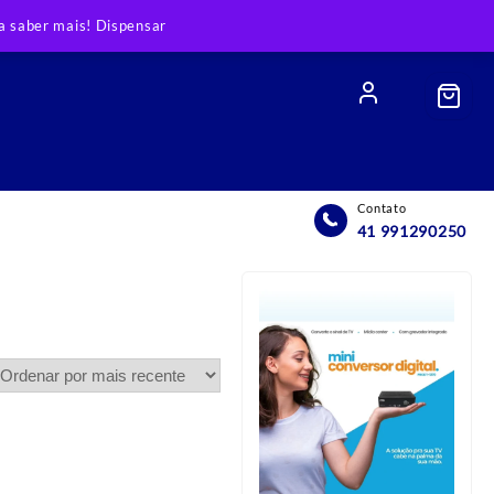
 saber mais!
Dispensar
Contato
41 991290250