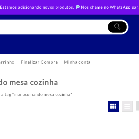
 Estamos adicionando novos produtos.
Nos chame no WhatsApp para
arrinho
Finalizar Compra
Minha conta
o mesa cozinha
 a tag “monocomando mesa cozinha”