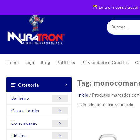
Skip
Loja em construção!
to
content
Home
Loja
Blog
Políticas
Privacidade e Cookies
C
Tag:
monocomand
Categoria
Início
/ Produtos marcados com
Banheiro
Exibindo um único resultado
Casa e Jardim
Comunicação
Elétrica