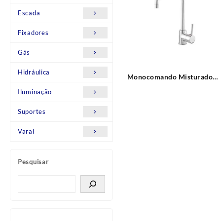
Escada
Fixadores
Gás
Hidráulica
Monocomando Misturador
Cozinha Mesa Bica Alta Flat
Iluminação
Leão Metais
Suportes
Varal
Pesquisar