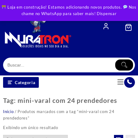
Skip
Loja em construção! Estamos adicionando novos produtos.
Nos
to
chame no WhatsApp para saber mais!
Dispensar
content
Categoria
Tag:
mini-varal com 24 prendedores
Início
/ Produtos marcados com a tag “mini-varal com 24
prendedores”
Exibindo um único resultado