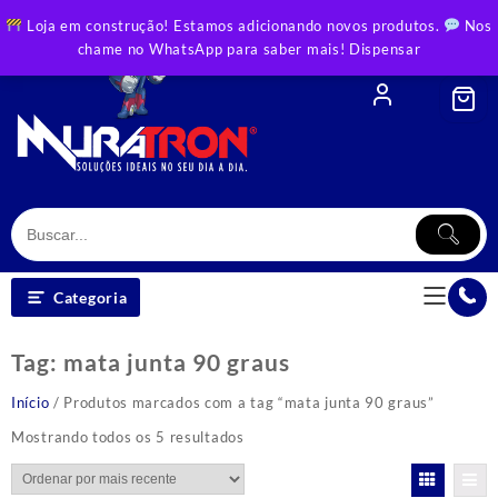
Skip
Loja em construção! Estamos adicionando novos produtos.
Nos
to
chame no WhatsApp para saber mais!
Dispensar
content
Categoria
Tag:
mata junta 90 graus
Início
/ Produtos marcados com a tag “mata junta 90 graus”
Classificado
Mostrando todos os 5 resultados
por
mais