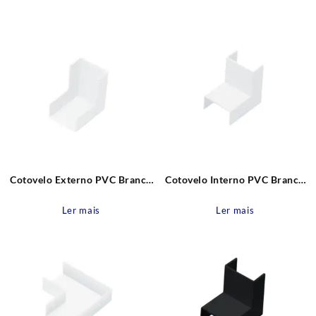
recente
Cotovelo Externo PVC Branco
Cotovelo Interno PVC Branco
90° para canaleta 20mm Fame
90° para canaleta 20mm Fame
Ler mais
Ler mais