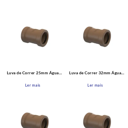
recente
Luva de Correr 25mm Água
Luva de Correr 32mm Água
Fria Pvc Tigre
Fria Pvc Tigre
Ler mais
Ler mais