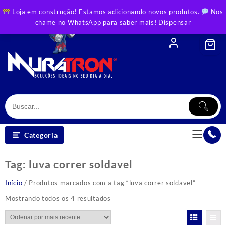
Skip
Loja em construção! Estamos adicionando novos produtos.
Nos
to
chame no WhatsApp para saber mais!
Dispensar
content
Categoria
Tag:
luva correr soldavel
Início
/ Produtos marcados com a tag “luva correr soldavel”
Classificado
Mostrando todos os 4 resultados
por
mais