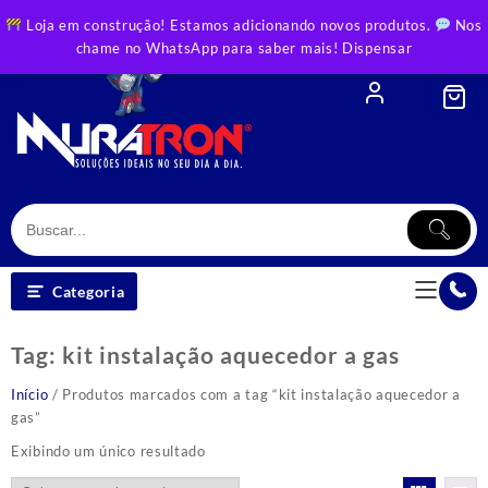
Skip
Loja em construção! Estamos adicionando novos produtos.
Nos
to
chame no WhatsApp para saber mais!
Dispensar
content
Categoria
Tag:
kit instalação aquecedor a gas
Início
/ Produtos marcados com a tag “kit instalação aquecedor a
gas”
Exibindo um único resultado