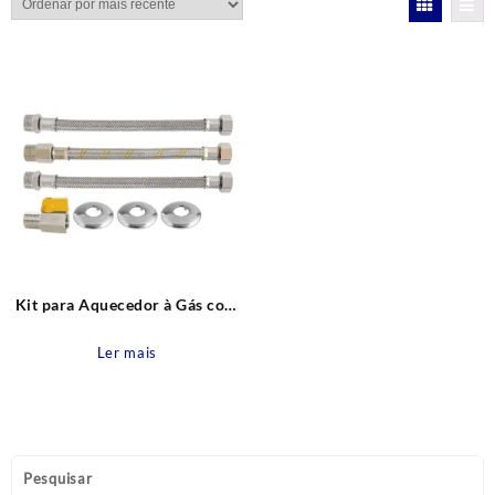
Kit para Aquecedor à Gás com
mini válvula e 3 mangueiras
Rosca 1/2″ BSP (F) x Rosca
Ler mais
1/2″ BSP (M) 30cm Blukit
Pesquisar