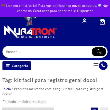
Skip
Loja em construção! Estamos adicionando novos produtos.
Nos
to
chame no WhatsApp para saber mais!
Dispensar
content
Categoria
Tag:
kit facil para registro geral docol
Início
/ Produtos marcados com a tag “kit facil para registro geral
docol”
Exibindo um único resultado