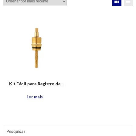
Kit Fácil para Registro de
Gaveta de acabamento Docol
Blukit
Ler mais
Pesquisar