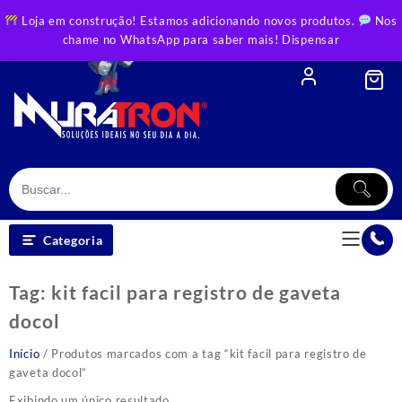
Skip
Loja em construção! Estamos adicionando novos produtos.
Nos
to
chame no WhatsApp para saber mais!
Dispensar
content
Categoria
Tag:
kit facil para registro de gaveta
docol
Início
/ Produtos marcados com a tag “kit facil para registro de
gaveta docol”
Exibindo um único resultado