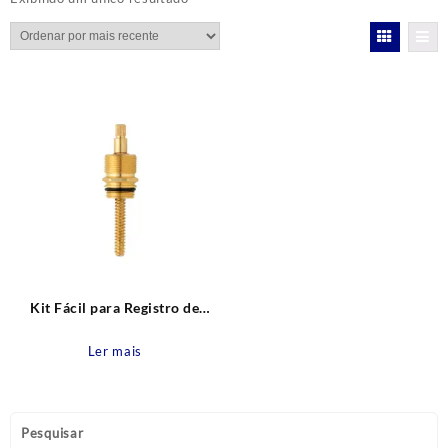
Kit Fácil para Registro de
Gaveta de acabamento Docol
Blukit
Ler mais
Pesquisar