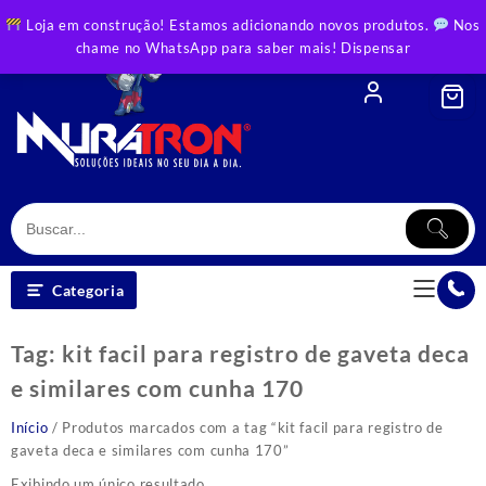
Skip
Loja em construção! Estamos adicionando novos produtos.
Nos
to
chame no WhatsApp para saber mais!
Dispensar
content
Categoria
Tag:
kit facil para registro de gaveta deca
e similares com cunha 170
Início
/ Produtos marcados com a tag “kit facil para registro de
gaveta deca e similares com cunha 170”
Exibindo um único resultado