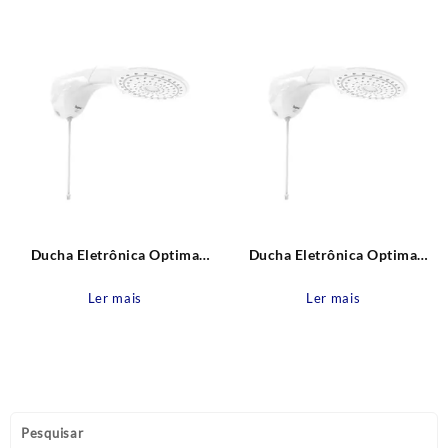
recente
Ducha Eletrônica Optima
Ducha Eletrônica Optima
127V 5500W Zagonel
220V 7700W Zagonel
Ler mais
Ler mais
Pesquisar