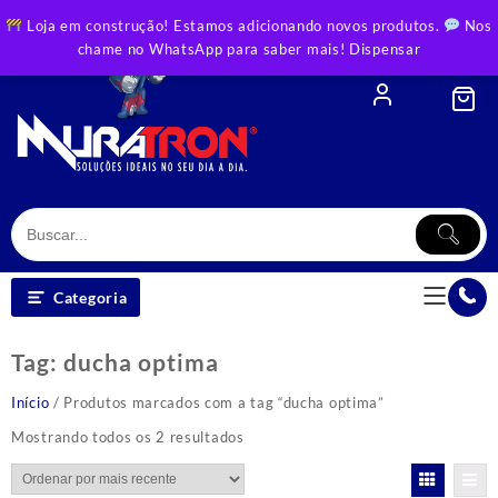
Skip
Loja em construção! Estamos adicionando novos produtos.
Nos
to
chame no WhatsApp para saber mais!
Dispensar
content
Categoria
Tag:
ducha optima
Início
/ Produtos marcados com a tag “ducha optima”
Classificado
Mostrando todos os 2 resultados
por
mais