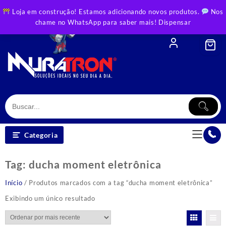
Skip
Loja em construção! Estamos adicionando novos produtos.
Nos
to
chame no WhatsApp para saber mais!
Dispensar
content
Categoria
Tag:
ducha moment eletrônica
Início
/ Produtos marcados com a tag “ducha moment eletrônica”
Exibindo um único resultado