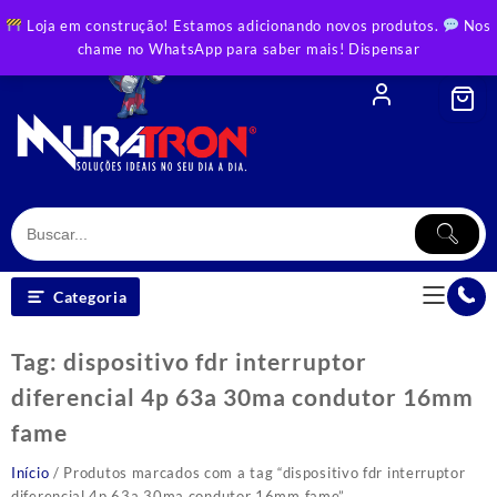
Skip
Loja em construção! Estamos adicionando novos produtos.
Nos
to
chame no WhatsApp para saber mais!
Dispensar
content
Categoria
Tag:
dispositivo fdr interruptor
diferencial 4p 63a 30ma condutor 16mm
fame
Início
/ Produtos marcados com a tag “dispositivo fdr interruptor
diferencial 4p 63a 30ma condutor 16mm fame”