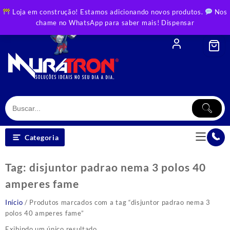
Skip
Loja em construção! Estamos adicionando novos produtos.
Nos
to
chame no WhatsApp para saber mais!
Dispensar
content
Categoria
Tag:
disjuntor padrao nema 3 polos 40
amperes fame
Início
/ Produtos marcados com a tag “disjuntor padrao nema 3
polos 40 amperes fame”
Exibindo um único resultado