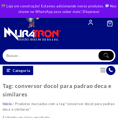
Skip
Loja em construção! Estamos adicionando novos produtos.
Nos
to
chame no WhatsApp para saber mais!
Dispensar
content
Categoria
Tag:
conversor docol para padrao deca e
similares
Início
/ Produtos marcados com a tag “conversor docol para padrao
deca e similares”
Exibindo um único resultado