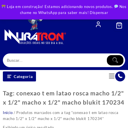
Skip
Loja em construção! Estamos adicionando novos produtos.
Nos
to
chame no WhatsApp para saber mais!
Dispensar
content
Categoria
Tag:
conexao t em latao rosca macho 1/2"
x 1/2" macho x 1/2" macho blukit 170234
Início
/ Produtos marcados com a tag “conexao t em latao rosca
macho 1/2" x 1/2" macho x 1/2" macho blukit 170234”
Exibindo um único resultado