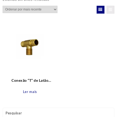
Conexão “T” de Latão
decapado Rosca Macho x
Macho 1/2″ x Macho 1/2″
Ler mais
Blukit
Pesquisar