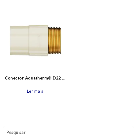
Conector Aquatherm® D22 X
3/4″ CB Tigre
Ler mais
Pesquisar