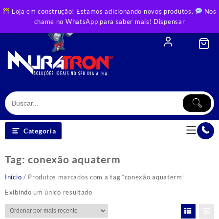
Skip
Loja em construção! Estamos adicionando novos produtos.
Nos
to
chame no WhatsApp para saber mais!
Dispensar
content
Categoria
Tag:
conexão aquaterm
Início
/ Produtos marcados com a tag “conexão aquaterm”
Exibindo um único resultado