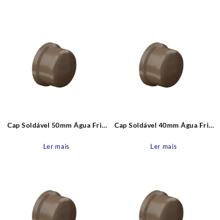
recente
Cap Soldável 50mm Água Fria
Cap Soldável 40mm Água Fria
Pvc Tigre
Pvc Tigre
Ler mais
Ler mais