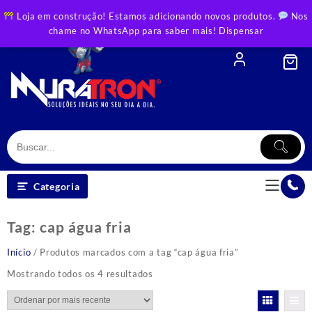
Skip
Loja em construção! Estamos adicionando novos produtos.
Nos
to
chame no WhatsApp para saber mais!
Dispensar
content
Categoria
Tag:
cap água fria
Início
/ Produtos marcados com a tag “cap água fria”
Classificado
Mostrando todos os 4 resultados
por
mais