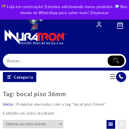
Skip
Loja em construção! Estamos adicionando novos produtos.
Nos
to
chame no WhatsApp para saber mais!
Dispensar
content
Categoria
Tag:
bocal piso 36mm
Início
/ Produtos marcados com a tag “bocal piso 36mm”
Exibindo um único resultado