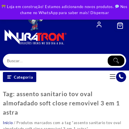
Skip
Loja em construção! Estamos adicionando novos produtos.
Nos
to
chame no WhatsApp para saber mais!
Dispensar
content
Categoria
Tag:
assento sanitario tov oval
almofadado soft close removivel 3 em 1
astra
Início
/ Produtos marcados com a tag “assento sanitario tov oval
almofadado soft close removivel 3 em 1 astra”