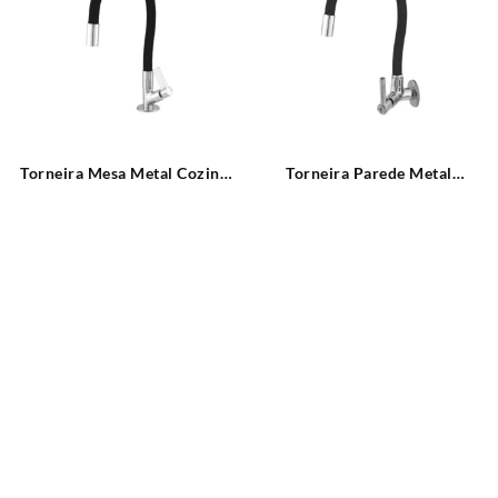
Torneira Mesa Metal Cozinha
Torneira Parede Metal
Color Black C17 Leão Metais
Cozinha Color Black C72
Leão Metais