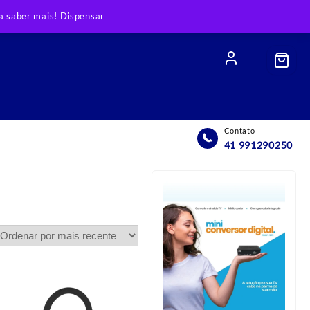
 saber mais!
Dispensar
Contato
41 991290250