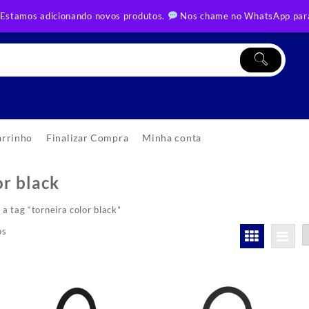
 Estamos adicionando novos produtos.
Nos chame no WhatsApp para
arrinho
Finalizar Compra
Minha conta
or black
 tag “torneira color black”
Classificado
os
por
mais
recente