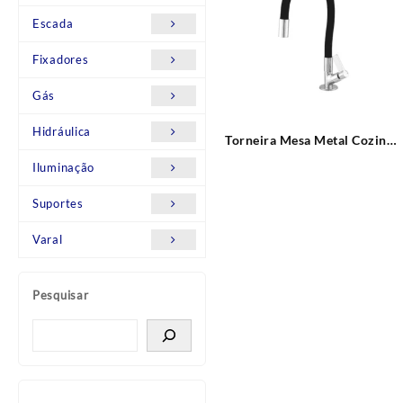
Escada
Fixadores
Gás
Hidráulica
Torneira Mesa Metal Cozinha
Color Black C72 Leão Metais
Iluminação
Suportes
Varal
Pesquisar