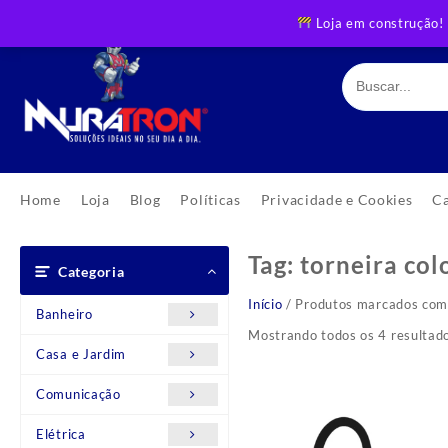
Skip
Loja em construção!
to
content
Home
Loja
Blog
Políticas
Privacidade e Cookies
C
Tag:
torneira col
Categoria
Início
/ Produtos marcados com a
Banheiro
Mostrando todos os 4 resultad
Casa e Jardim
Comunicação
Elétrica