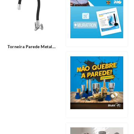
Torneira Parede Metal
Cozinha Color Black C17
Leão Metai